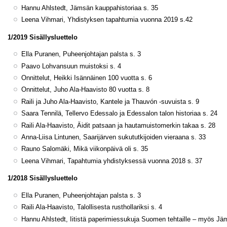
Hannu Ahlstedt, Jämsän kauppahistoriaa s. 35
Leena Vihmari, Yhdistyksen tapahtumia vuonna 2019 s.42
1/2019 Sisällysluettelo
Ella Puranen, Puheenjohtajan palsta s. 3
Paavo Lohvansuun muistoksi s. 4
Onnittelut, Heikki Isännäinen 100 vuotta s. 6
Onnittelut, Juho Ala-Haavisto 80 vuotta s. 8
Raili ja Juho Ala-Haavisto, Kantele ja Thauvón -suvuista s. 9
Saara Tennilä, Tellervo Edessalo ja Edessalon talon historiaa s. 24
Raili Ala-Haavisto, Äidit patsaan ja hautamuistomerkin takaa s. 28
Anna-Liisa Lintunen, Saarijärven sukututkijoiden
Rauno Salomäki, Mikä viikonpäivä oli s. 35
Leena Vihmari, Tapahtumia yhdistyksessä vuonna 2018 s. 37
1/2018 Sisällysluettelo
Ella Puranen, Puheenjohtajan palsta s. 3
Raili Ala-Haavisto, Talollisesta rusthollariksi s. 4
Hannu Ahlstedt, Iitistä paperimiessukuja Suomen tehtaille – myös Jä