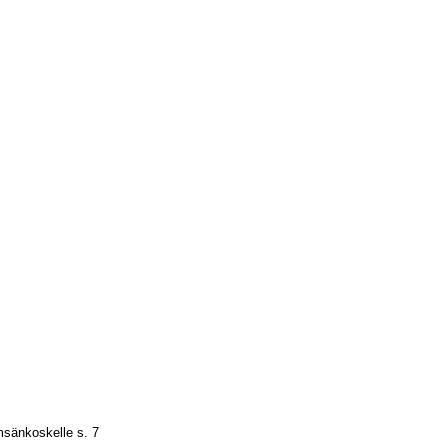
 vieraana s. 33
msänkoskelle s. 7