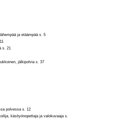
 lähempää ja etäämpää s. 5
11
ä s. 21
kkoinen, jälkipolvia s. 37
ssa polvessa s. 12
oilija, käsityönopettaja ja valokuvaaja s.