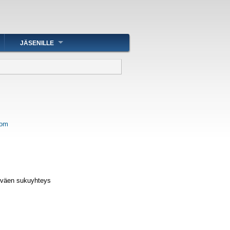
JÄSENILLE
com
onväen sukuyhteys