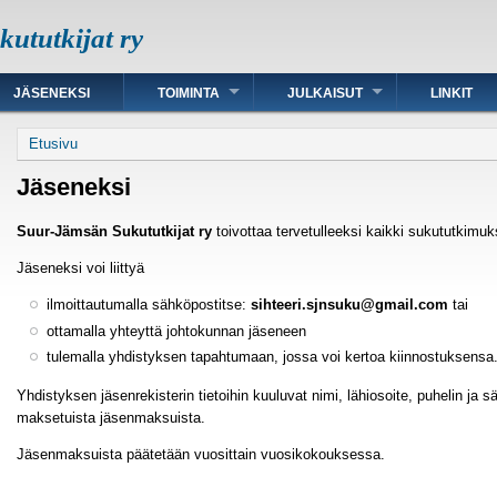
ututkijat ry
JÄSENEKSI
TOIMINTA
JULKAISUT
LINKIT
Murupolku
Etusivu
Jäseneksi
Suur-Jämsän Sukututkijat ry
toivottaa tervetulleeksi kaikki sukututkimuk
Jäseneksi voi liittyä
ilmoittautumalla sähköpostitse:
sihteeri.sjnsuku@gmail.com
tai
ottamalla yhteyttä johtokunnan jäseneen
tulemalla yhdistyksen tapahtumaan, jossa voi kertoa kiinnostuksensa
Yhdistyksen jäsenrekisterin tietoihin kuuluvat nimi, lähiosoite, puhelin ja s
maksetuista jäsenmaksuista.
Jäsenmaksuista päätetään vuosittain vuosikokouksessa.