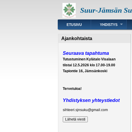
Hyppää
Suur-Jämsän Suk
pääsisältöön
Päävalikko
ETUSIVU
YHDISTYS
Ajankohtaista
Seuraava tapahtuma
Tutustuminen Kylätalo Visalaan
tiistai 12.5.2026 klo 17.00-19.00
Tapiontie 16, Jämsänkoski
Tervetuloa!
Yhdistyksen yhteystiedot
sihteeri.sjnsuku@gmail.com